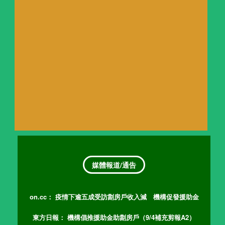
媒體報道/通告
on.cc：
疫情下逾五成受訪劏房戶收入減 機構促發援助金
東方日報：
機構倡推援助金助劏房戶（9/4補充剪報A2）